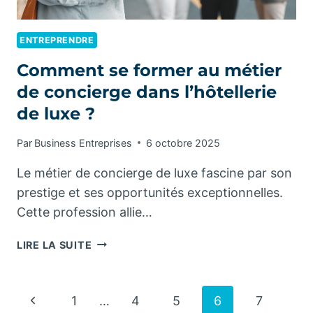
ENTREPRENDRE
Comment se former au métier
de concierge dans l’hôtellerie
de luxe ?
Par
Business Entreprises
6 octobre 2025
Le métier de concierge de luxe fascine par son
prestige et ses opportunités exceptionnelles.
Cette profession allie…
COMMENT
LIRE LA SUITE
SE
FORMER
AU
Navigation
Page
1
…
4
5
6
7
MÉTIER