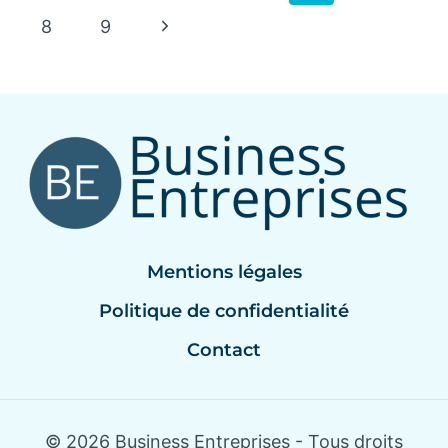
DE
précédente
de
Page
8
9
CONCIERGE
DANS
suivante
page
L’HÔTELLERIE
DE
LUXE
?
Mentions légales
Politique de confidentialité
Contact
© 2026 Business Entreprises - Tous droits