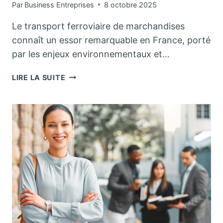
Par
Business Entreprises
8 octobre 2025
Le transport ferroviaire de marchandises
connaît un essor remarquable en France, porté
par les enjeux environnementaux et…
QUELLES
LIRE LA SUITE
SONT
LES
ÉTAPES
POUR
DEVENIR
CONDUCTEUR
DE
TRAIN
DE
MARCHANDISES
?