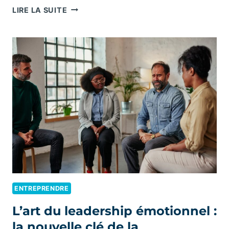
ENTREPRISE
LIRE LA SUITE
ET
INCLUSION
:
CRÉER
UNE
CULTURE
D’APPARTENANCE
AU
CŒUR
DE
LA
PERFORMANCE
ENTREPRENDRE
L’art du leadership émotionnel :
la nouvelle clé de la