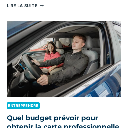
QUELLE
LIRE LA SUITE
PROCÉDURE
SUIVRE
POUR
OBTENIR
VOTRE
NUMÉRO
DE
DÉCLARATION
D’ACTIVITÉ
DE
FORMATEUR
?
ENTREPRENDRE
Quel budget prévoir pour
obtenir la carte professionnelle