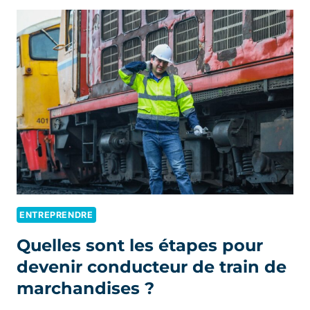
PRÉVOIR
POUR
SE
FORMER
AU
MÉTIER
DE
PROTHÉSISTE
ONGULAIRE
?
ENTREPRENDRE
Quelles sont les étapes pour
devenir conducteur de train de
marchandises ?