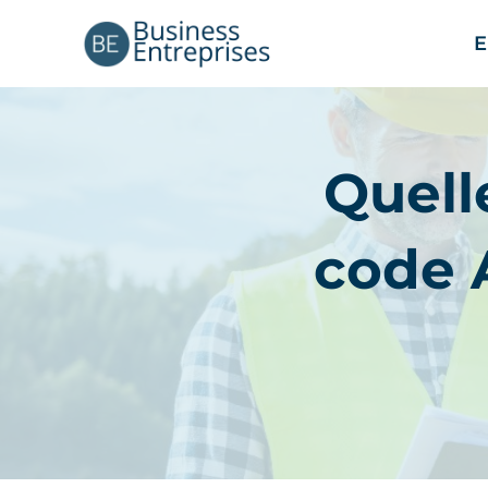
Aller
E
au
contenu
Quell
code 