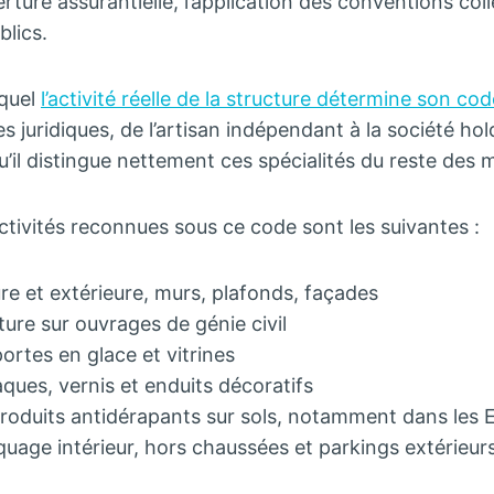
ture assurantielle, l’application des conventions colle
lics.
equel
l’activité réelle de la structure détermine son co
 juridiques, de l’artisan indépendant à la société hol
qu’il distingue nettement ces spécialités du reste des 
tivités reconnues sous ce code sont les suivantes :
ure et extérieure, murs, plafonds, façades
ure sur ouvrages de génie civil
portes en glace et vitrines
aques, vernis et enduits décoratifs
produits antidérapants sur sols, notamment dans les 
uage intérieur, hors chaussées et parkings extérieur