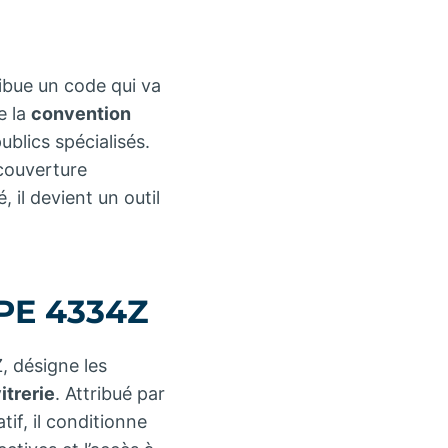
ribue un code qui va
e la
convention
ublics spécialisés.
 couverture
, il devient un outil
APE 4334Z
 désigne les
itrerie
. Attribué par
tif, il conditionne