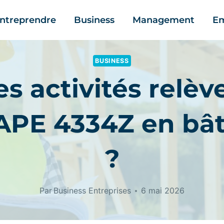
ntreprendre
Business
Management
Em
BUSINESS
es activités relèv
APE 4334Z en bâ
?
Par
Business Entreprises
6 mai 2026