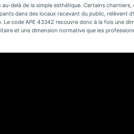
 au-delà de la simple esthétique. Certains chantiers,
pants dans des locaux recevant du public, relèvent d
te. Le code APE 4334Z recouvre donc à la fois une di
itaire et une dimension normative que les profession