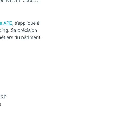
ctives et l’accès à
de APE
, s’applique à
ding. Sa précision
métiers du bâtiment.
ERP
s