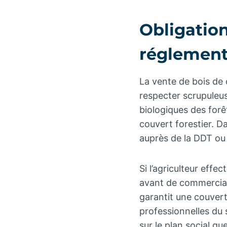
Obligation
réglementa
La vente de bois de 
respecter scrupuleus
biologiques des forêt
couvert forestier. D
auprès de la DDT ou 
Si l’agriculteur eff
avant de commercialis
garantit une couvert
professionnelles du 
sur le plan social que