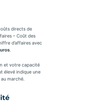
coûts directs de
faires – Coût des
ffre d’affaires avec
euros
.
n et votre capacité
ut élevé indique une
e au marché.
ité