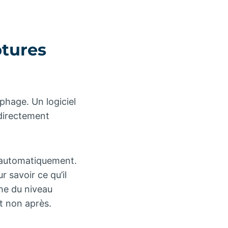
ptures
hage. Un logiciel
 directement
r automatiquement.
 savoir ce qu’il
che du niveau
et non après.