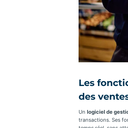
Les foncti
des vente
Un
logiciel de gest
transactions. Ses fo
temps réel, sans att