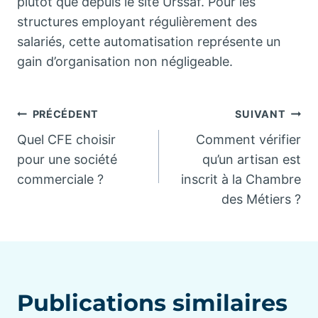
plutôt que depuis le site Urssaf. Pour les
structures employant régulièrement des
salariés, cette automatisation représente un
gain d’organisation non négligeable.
Navigation
PRÉCÉDENT
SUIVANT
Quel CFE choisir
Comment vérifier
de
pour une société
qu’un artisan est
commerciale ?
inscrit à la Chambre
l’article
des Métiers ?
Publications similaires