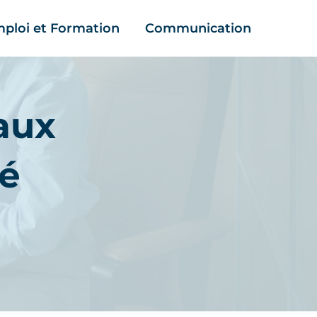
ploi et Formation
Communication
aux
ié