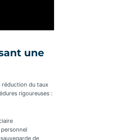
isant une
e réduction du taux
édures rigoureuses :
iaire
 personnel
e sauvegarde de