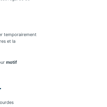
ter temporairement
es et la
pour
motif
r
lourdes