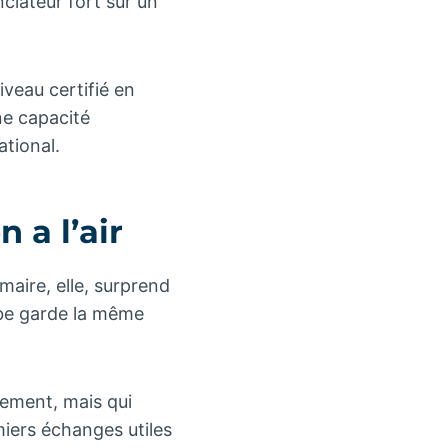
ciateur fort sur un
veau certifié en
ne capacité
ational.
 a l’air
maire, elle, surprend
rbe garde la même
nement, mais qui
miers échanges utiles