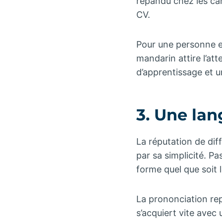
répandu chez les can
CV.
Pour une personne en
mandarin attire l’at
d’apprentissage et u
3. Une lan
La réputation de diff
par sa simplicité. P
forme quel que soit l
La prononciation re
s’acquiert vite avec